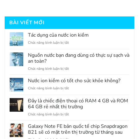
BÀI VIẾT MỚI
Tác dụng của nước ion kiềm
ở
Chức năng bình luận bị tắt
Tác
dụng
Nguồn nước bạn đang dùng có thực sự sạch và
của
an toàn?
nước
ở
Chức năng bình luận bị tắt
ion
Nguồn
kiềm
nước
Nước ion kiềm có tốt cho sức khỏe không?
bạn
ở
Chức năng bình luận bị tắt
đang
Nước
dùng
ion
Đây là chiếc điện thoại có RAM 4 GB và ROM
có
kiềm
thực
64 GB rẻ nhất thị trường
có
sự
ở
Chức năng bình luận bị tắt
tốt
sạch
Đây
cho
và
là
sức
Galaxy Note FE bản quốc tế chip Snapdragon
an
chiếc
khỏe
821 sẽ có mặt trên thị trường từ tháng sau
toàn?
điện
không?