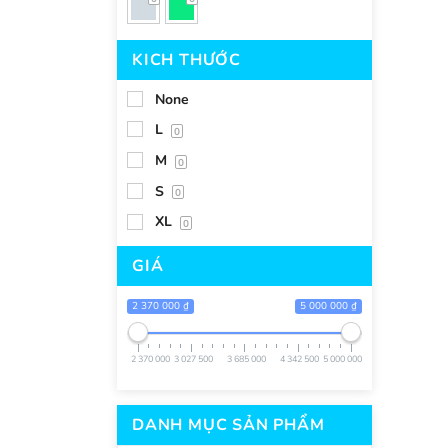
KICH THƯỚC
None
L
0
M
0
S
0
XL
0
GIÁ
2 370 000 ₫
5 000 000 ₫
2 370 000
3 027 500
3 685 000
4 342 500
5 000 000
DANH MỤC SẢN PHẨM