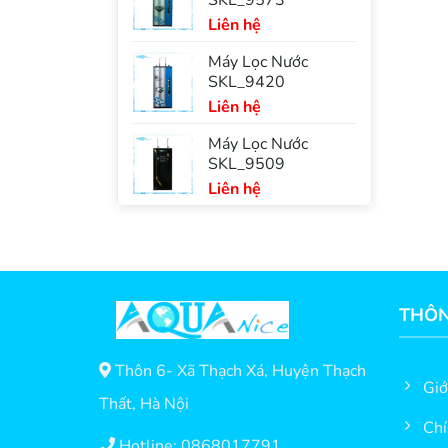
Liên hệ
Máy Lọc Nước
SKL_9420
Liên hệ
Máy Lọc Nước
SKL_9509
Liên hệ
THÔN
Thôn 6- Xã Thạch Xá, Huyện Thạch
Giớ
Thất, Hà Nội
Chí
Hotline: 0868017791