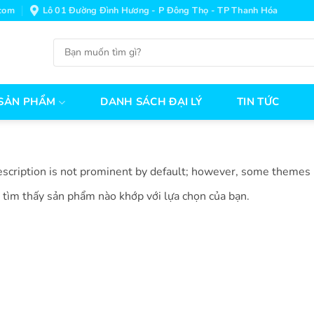
com
Lô 01 Đường Đình Hương - P Đông Thọ - TP Thanh Hóa
Tìm
kiếm:
SẢN PHẨM
DANH SÁCH ĐẠI LÝ
TIN TỨC
scription is not prominent by default; however, some themes
tìm thấy sản phẩm nào khớp với lựa chọn của bạn.